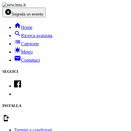
add_circle
Segnala un evento
home
Home
search
Ricerca avanzata
list
Categorie
sunny
Meteo
mail
Contattaci
SEGUICI
INSTALLA
install_mobile
Termini e condizioni