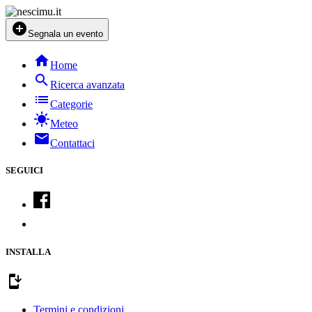
add_circle
Segnala un evento
home
Home
search
Ricerca avanzata
list
Categorie
sunny
Meteo
mail
Contattaci
SEGUICI
INSTALLA
install_mobile
Termini e condizioni