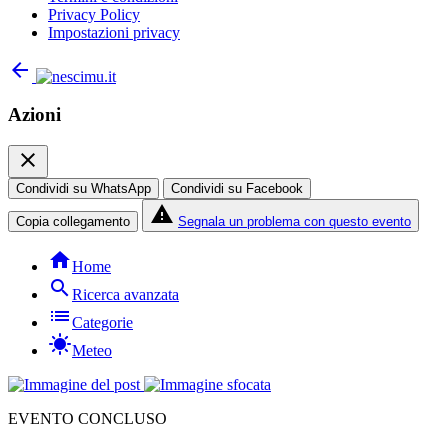
Privacy Policy
Impostazioni privacy
arrow_back
Azioni
close
Condividi su WhatsApp
Condividi su Facebook
report_problem
Copia collegamento
Segnala un problema con questo evento
home
Home
search
Ricerca avanzata
list
Categorie
sunny
Meteo
EVENTO CONCLUSO