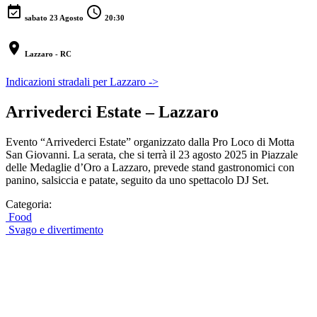
event_available
schedule
sabato 23 Agosto
20:30
location_on
Lazzaro - RC
Indicazioni stradali per Lazzaro ->
Arrivederci Estate – Lazzaro
Evento “Arrivederci Estate” organizzato dalla Pro Loco di Motta
San Giovanni. La serata, che si terrà il 23 agosto 2025 in Piazzale
delle Medaglie d’Oro a Lazzaro, prevede stand gastronomici con
panino, salsiccia e patate, seguito da uno spettacolo DJ Set.
Categoria:
Food
Svago e divertimento