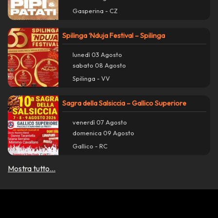
report_problem
Gasperina - CZ
Spilinga ‘Nduja Festival – Spilinga
lunedì 03 Agosto
sabato 08 Agosto
Spilinga - VV
Sagra della Salsiccia – Gallico Superiore
venerdì 07 Agosto
domenica 09 Agosto
Gallico - RC
Mostra tutto...