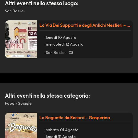
Altri eventi nello stesso luogo:
San Basile
La Via Dei Supporti e degli Antichi Mestieri – San Basile
lunedì 10 Agosto
mercoledì 12 Agosto
San Basile - CS
Azioni
close
Condividi su WhatsApp
Altri eventi nella stessa categoria:
Food - Sociale
Condividi su Facebook
La Baguette da Record – Gasperina
Copia collegamento
sabato 01 Agosto
lunedì 31 Agosto
Segnala un problema con questo evento