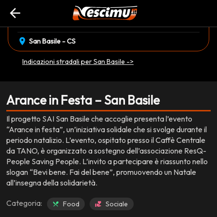
arrow_back
event_available
sabato 20 Dicembre
•
sabato 27 Dicembre
EVENTO CONCLUSO
location_on
San Basile - CS
Indicazioni stradali per San Basile ->
Arance in Festa – San Basile
Il progetto SAI San Basile che accoglie presenta l’evento
“Arance in festa”, un’iniziativa solidale che si svolge durante il
periodo natalizio. L’evento, ospitato presso il Caffè Centrale
da TANO, è organizzato a sostegno dell’associazione ResQ-
People Saving People. L’invito a partecipare è riassunto nello
slogan “Bevi bene. Fai del bene”, promuovendo un Natale
all’insegna della solidarietà.
Categoria:
Food
Sociale