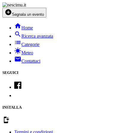
add_circle
Segnala un evento
home
Home
search
Ricerca avanzata
list
Categorie
sunny
Meteo
mail
Contattaci
SEGUICI
INSTALLA
install_mobile
Termini e condizioni