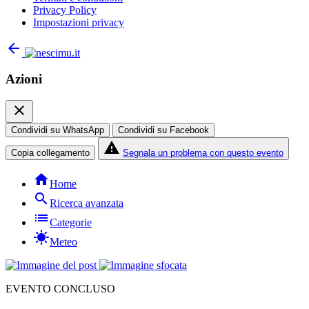
Privacy Policy
Impostazioni privacy
arrow_back
Azioni
close
Condividi su WhatsApp
Condividi su Facebook
report_problem
Copia collegamento
Segnala un problema con questo evento
home
Home
search
Ricerca avanzata
list
Categorie
sunny
Meteo
EVENTO CONCLUSO