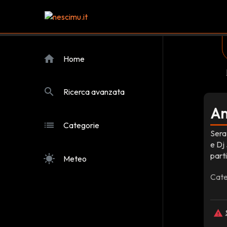
home
Home
search
Ricerca avanzata
An
list
Categorie
Sera
e Dj 
parti
sunny
Meteo
Cate
report_problem