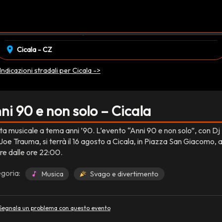
event_available
schedule
sabato 16 Agosto
22:00
EVENTO CONCLUSO
location_on
Cicala - CZ
Indicazioni stradali per Cicala ->
ni 90 e non solo – Cicala
ta musicale a tema anni ’90. L’evento “Anni 90 e non solo”, con Dj
Joe Trauma, si terrà il 16 agosto a Cicala, in Piazza San Giacomo, 
re dalle ore 22:00.
goria:
Musica
Svago e divertimento
Segnala un problema con questo evento