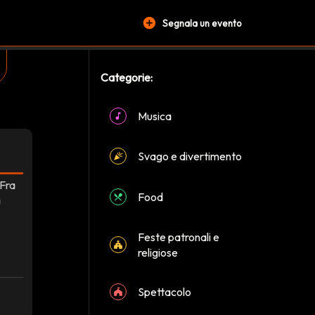
add_circle
Segnala un evento
Categorie:
Musica
Svago e divertimento
 Fra
Food
a
Feste patronali e
religiose
Spettacolo