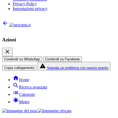
Privacy Policy
Impostazioni privacy
arrow_back
Azioni
close
Condividi su WhatsApp
Condividi su Facebook
report_problem
Copia collegamento
Segnala un problema con questo evento
home
Home
search
Ricerca avanzata
list
Categorie
sunny
Meteo