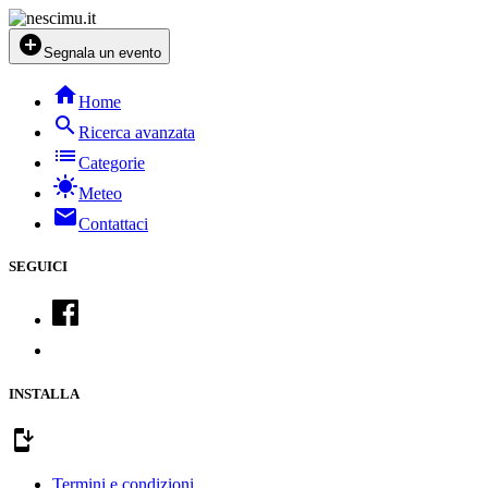
add_circle
Segnala un evento
home
Home
search
Ricerca avanzata
list
Categorie
sunny
Meteo
mail
Contattaci
SEGUICI
INSTALLA
install_mobile
Termini e condizioni