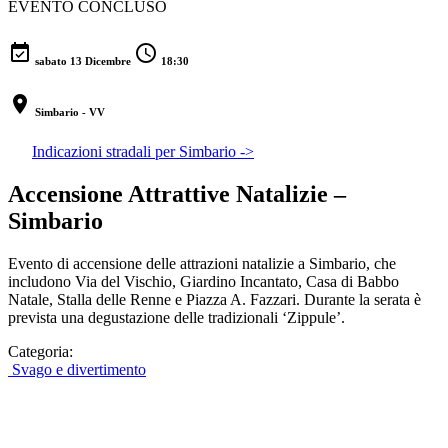
EVENTO CONCLUSO
event_available
schedule
sabato 13 Dicembre
18:30
location_on
Simbario - VV
Indicazioni stradali per Simbario ->
Accensione Attrattive Natalizie –
Simbario
Evento di accensione delle attrazioni natalizie a Simbario, che
includono Via del Vischio, Giardino Incantato, Casa di Babbo
Natale, Stalla delle Renne e Piazza A. Fazzari. Durante la serata è
prevista una degustazione delle tradizionali ‘Zippule’.
Categoria:
Svago e divertimento