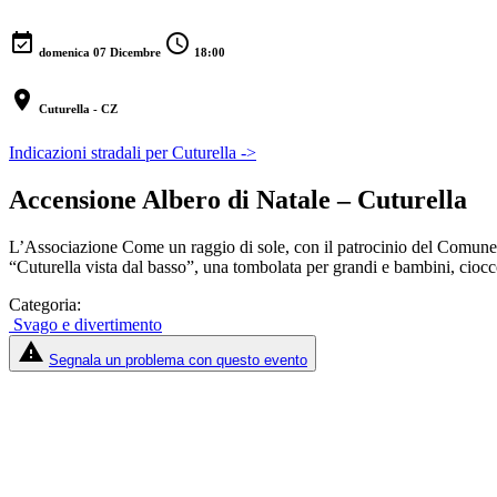
event_available
schedule
domenica 07 Dicembre
18:00
location_on
Cuturella - CZ
Indicazioni stradali per Cuturella ->
Accensione Albero di Natale – Cuturella
L’Associazione Come un raggio di sole, con il patrocinio del Comune d
“Cuturella vista dal basso”, una tombolata per grandi e bambini, ciocco
Categoria:
Svago e divertimento
report_problem
Segnala un problema con questo evento