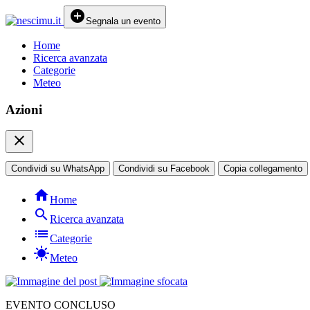
add_circle
Segnala un evento
Home
Ricerca avanzata
Categorie
Meteo
Azioni
close
Condividi su WhatsApp
Condividi su Facebook
Copia collegamento
home
Home
search
Ricerca avanzata
list
Categorie
sunny
Meteo
EVENTO CONCLUSO