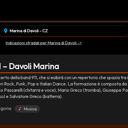
event_available
schedule
venerdì 24 Ottobre
21:30
EVENTO CONCLUSO
location_on
Marina di Davoli - CZ
Indicazioni stradali per Marina di Davoli ->
1 – Davoli Marina
rto della band 911, che si esibirà con un repertorio che spazia tra i
ri Rock, Funk, Pop e Italian Dance. La formazione è composta da
o Passarelli (chitarra e voce), Mario Greco (tromba), Giuseppe P
so) e Salvatore Greco (batteria).
goria:
Musica