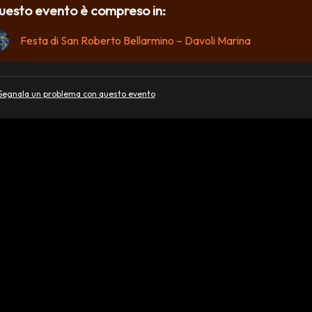
uesto evento è compreso in:
Festa di San Roberto Bellarmino – Davoli Marina
Segnala un problema con questo evento