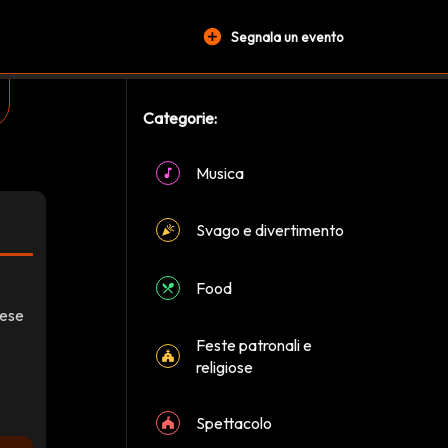
add_circle
Segnala un evento
Categorie:
Musica
Svago e divertimento
Food
aese
Feste patronali e
religiose
Spettacolo