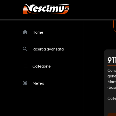
home
Home
search
Ricerca avanzata
91
list
Categorie
Conce
gene
Marc
sunny
Meteo
(bas
Cate